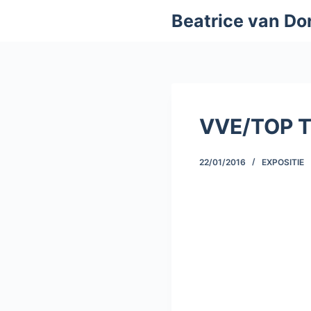
S
Beatrice van Do
k
i
p
t
o
VVE/TOP T
c
o
n
22/01/2016
EXPOSITIE
t
e
n
t